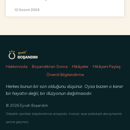
12 Kasım 2024
Hakkımızda
·
Boşandıktan Sonra
·
Hikâyeler
·
Hikâyeni Paylaş
·
Önemli Bilgilendirme
Herkes bunun bir son olduğunu düşünür. Oysa bazen o karar
bir hayatın değil, bir illüzyonun dağılmasıdır.
© 2026 Eyvah Boşandım
Sitedeki içerikler bilgilendirme amaçlıdır; hukuki veya psikolojik danışmanlık
yerine geçmez.